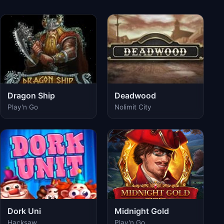
Dragon Ship
Deadwood
Play'n Go
Nolimit City
Dork Uni
Midnight Gold
Hacksaw
Play'n Go