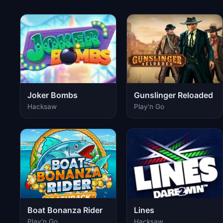
Joker Bombs
Gunslinger Reloaded
Hacksaw
Play'n Go
Boat Bonanza Rider
Lines
Play'n Go
Hacksaw