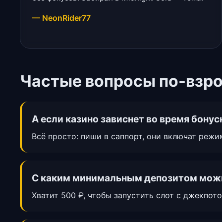
— NeonRider77
Частые вопросы по-взр
А если казино зависнет во время бонус
Всё просто: пиши в саппорт, они включат реж
С каким минимальным депозитом можн
Хватит 500 ₽, чтобы запустить слот с джекпот