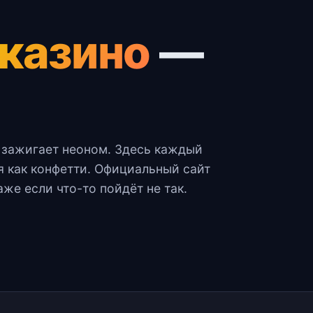
казино
—
зажигает неоном. Здесь каждый
я как конфетти. Официальный сайт
аже если что-то пойдёт не так.