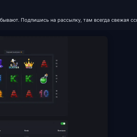
бывают. Подпишись на рассылку, там всегда свежая сс