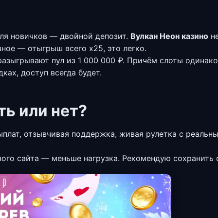
ля новичков — двойной депозит.
Вулкан Неон казино
не
ное — отыгрыш всего x25, это легко.
зыгрывают пул из 1 000 000 ₽. Причём слоты одинаков
ках, доступ всегда будет.
ть или нет?
ыплат, отзывчивая поддержка, живая рулетка с реаль
ного сайта — меньше нагрузка. Рекомендую сохранить 