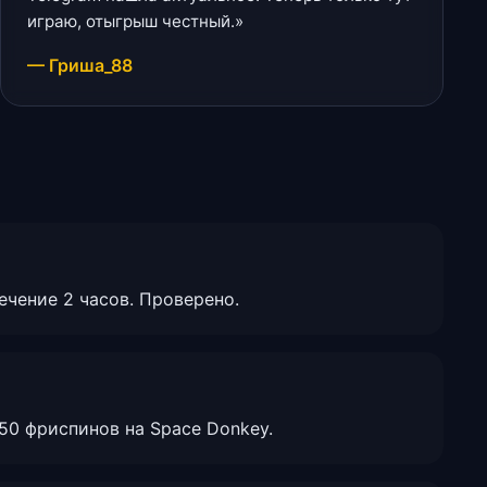
играю, отыгрыш честный.»
— Гриша_88
ечение 2 часов. Проверено.
 50 фриспинов на Space Donkey.